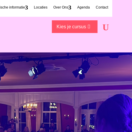
ische informatie
Locaties
Over Ons
Agenda
Contact
Kies je cursus