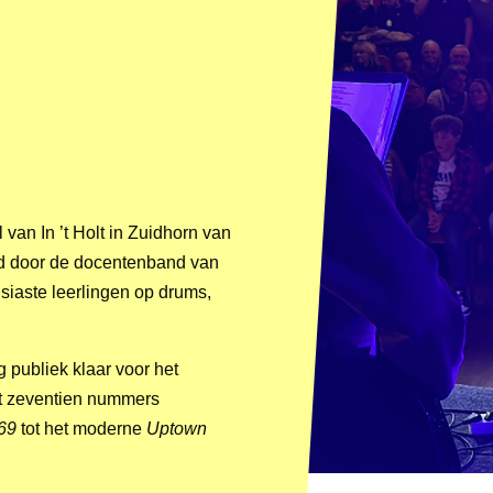
an In ’t Holt in Zuidhorn van
rd door de docentenband van
siaste leerlingen op drums,
 publiek klaar voor het
fst zeventien nummers
69
tot het moderne
Uptown