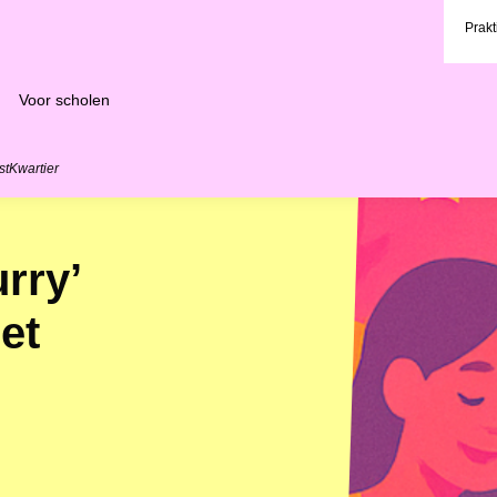
Prakt
Voor scholen
stKwartier
rry’
et