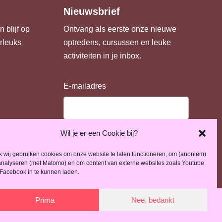
Nieuwsbrief
 blijf op
Ontvang als eerste onze nieuwe
urleuks
optredens, cursussen en leuke
activiteiten in je inbox.
E-mailadres
Wil je er een Cookie bij?
Inschrijven
 wij gebruiken cookies om onze website te laten functioneren, om (anoniem)
analyseren (met Matomo) en om content van externe websites zoals Youtube
Facebook in te kunnen laden.
Prima
Nee, bedankt
door
Roadbear Studios
|
Groene hosting
|
privacybeleid
|
cookiebeleid