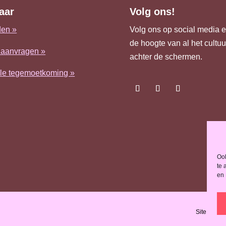
aar
Volg ons!
en »
Volg ons op social media en
de hoogte van al het cultu
 aanvragen »
achter de schermen.
ële tegemoetkoming »
Ook
te 
en 
Site met